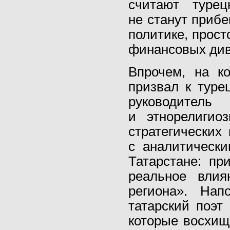
считают турец
не станут приб
политике, прост
финансовых диви
Впрочем, на к
призвал к туре
руководитель
и этнорелигио
стратегических
с аналитическ
Татарстане: пр
реальное влия
региона». Нап
татарский поэт
которые восхищ