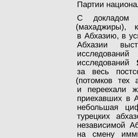
Партии национа
С докладом 
(
махаджиры), 
в Абхазию, в у
Абхазии выст
исследований 
исследований
за весь постс
(
потомков тех 
и переехали ж
приехавших в А
небольшая циф
турецких абха
независимой Аб
на смену имм