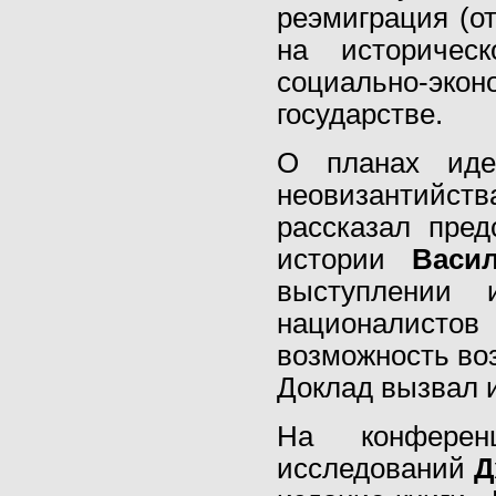
реэмиграция
(
о
на историчес
социально-э
государстве.
О планах идео
неовизантийст
рассказал пред
истории
Васи
выступлении 
националистов
возможность во
Доклад вызвал 
На конферен
исследований
Д