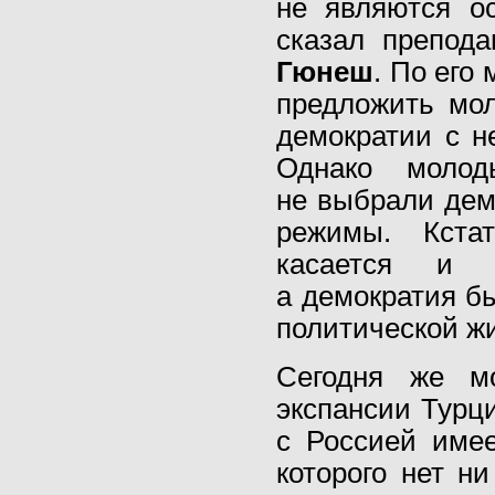
не являются о
сказал препод
Гюнеш
. По его
предложить мо
демократии с н
Однако молод
не выбрали дем
режимы. Кста
касается и Р
а демократия б
политической ж
Сегодня же мо
экспансии Турц
с Россией име
которого нет н