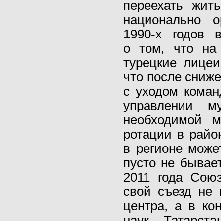
переехать жить
национально о
1990-х годов 
о том, что на
турецкие лицеи
что после сниж
с уходом коман
управлении м
необходимой м
ротации в райо
в регионе може
пусто не бывает
2011 года Сою
свой съезд не 
центра, а в ко
наук Татарст