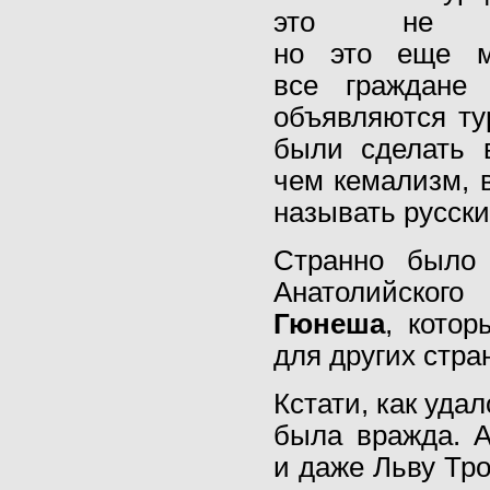
это не то
но это еще мо
все граждане 
объявляются ту
были сделать 
чем кемализм, в
называть русск
Странно было 
Анатолийског
Гюнеша
, кото
для других стра
Кстати, как уд
была вражда. 
и даже Льву Тр