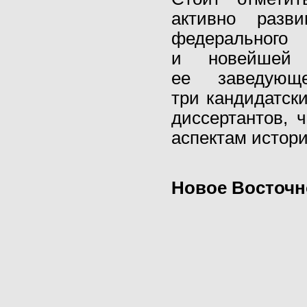
активно разв
федерального
и новейшей 
ее заведующ
три кандидатск
диссертантов,
аспектам истор
Новое Восточн