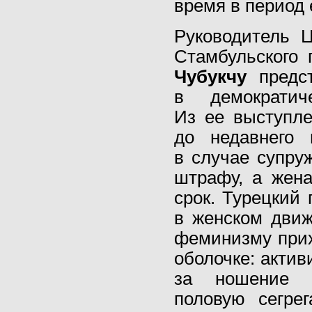
время в период 
Руководитель 
Стамбульского 
Чубукчу
предст
в демократич
Из ее выступле
до недавнего 
в случае супру
штрафу, а жен
срок. Турецкий
в женском движ
феминизму прих
оболочке: акти
за ношение х
половую сегре