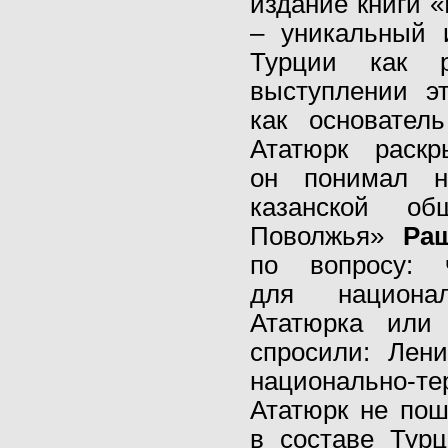
издание книги
«
– уникальный 
Турции как р
выступлении э
как основател
Ататюрк раскр
он понимал н
казанской общ
Поволжья»
Ра
по вопросу: 
для национа
Ататюрка или 
спросили: Лен
национально-
Ататюрк не пош
в составе Тур