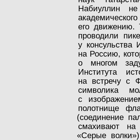
Набиуллин не
академическо
его движению. 
проводили пике
у консульства 
на Россию, кото
о многом заду
Института ис
на встречу с 
символика мол
с изображение
полотнище фл
(
соединение па
смахивают на 
«
Серые волки»)