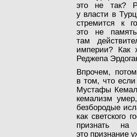
это не так? Р
у власти в Тур
стремится к г
это не память
там действите
империи? Как 
Реджепа Эрдога
Впрочем, потом
в том, что есл
Мустафы Кемаля
кемализм умер,
безбородые исл
как светского г
признать на 
это признание у