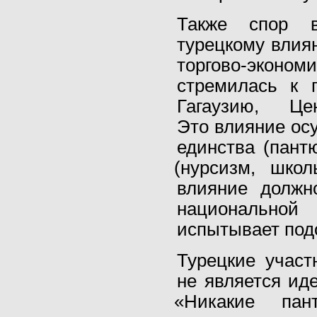
Также спор в
турецкому влия
торгово-эконо
стремилась к 
Гагаузию, Ц
Это влияние ос
единства
(
пант
(
нурсизм, шко
влияние должн
национальной 
испытывает под
Турецкие участ
не является ид
«
Никакие пан