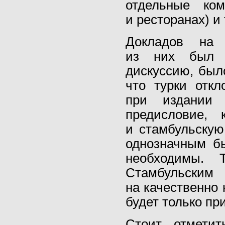
отдельные к
и ресторанах) и 
Докладов на
из них был п
дискуссию, был
что турки отк
при издании 
предисловие, 
и стамбульскую
однозначным б
необходимы. 
Стамбульским 
на качественно
будет только пр
Стоит отметит