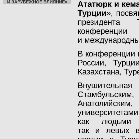
И ЗАРУБЕЖНОЕ ВЛИЯНИЕ»
Ататюрк и кем
Турции
», посв
президента Т
конференци
и международны
В конференции 
России, Турци
Казахстана, Тур
Внушительная
Стамбульск
Анатолийским,
университетам
как людьми у
так и левых в